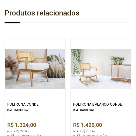
Madeira:
Amêndoa
,
Capuccino
,
Ébano Preto
,
Pinhão
,
Produtos relacionados
Descrição:
Produzido em madeira de Tauari, assento estofado e encosto em
tela sextavada.
A80 x L130 x P62
POLTRONA CONDE
POLTRONA BALANÇO CONDE
Cód.: KASH0067
Cód.: KASH0068
R$ 1.324,00
R$ 1.420,00
ou 6 x R$ 220,67
ou 6 x R$ 236,67
ou 5% de desconto no Pix
ou 5% de desconto no Pix