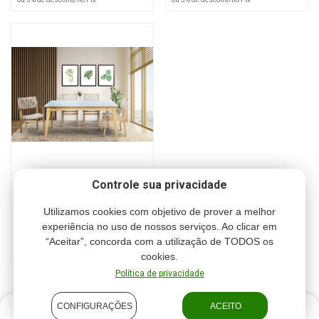
FOTO MERAMENTE ILUSTRATIVA, MESA E OUTROS OBJETOS
NÃO FAZEM PARTE DO PRODUTO
FRETE: O valor do frete é 20% do valor do pedido e é enviado via
transportadora. ( para Rio Grande não possui frete )
PRAZO DE ENTREGA APROXIMADAMENTE 40 DIAS
MESA CONDE A 77 L 100 C 180
Controle sua privacidade
Cód.: KASH0005
Utilizamos cookies com objetivo de prover a melhor
R$ 2.590,00
experiência no uso de nossos serviços. Ao clicar em
“Aceitar”, concorda com a utilização de TODOS os
ou 6 x R$ 431,67
ou 5% de desconto no Pix
cookies.
Política de privacidade
CONFIGURAÇÕES
ACEITO
R$ 2.165,00
COMPRAR