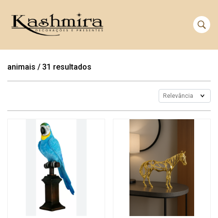
animais
/
31 resultados