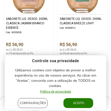
SABONETE LIQ. DESOD. 200ML
SABONETE LIQ. DESOD. 200ML
CLASSICA JASMIM BRANCO
CLASSICA BREEZE LIGHT
ESSENCE
Cód.: 00552912
Cód.: 00552929
R$ 56,90
R$ 56,90
ou 2 x R$ 28,45
ou 2 x R$ 28,45
ou 5% de desconto no Pix
ou 5% de desconto no Pix
Controle sua privacidade
Utilizamos cookies com objetivo de prover a melhor
experiência no uso de nossos serviços. Ao clicar em
“Aceitar”, concorda com a utilização de TODOS os
1
2
3
4
cookies.
Política de privacidade
CONFIGURAÇÕES
ACEITO
Home
Categorias
Minha conta
Carrinho
Menu