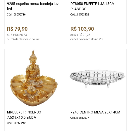
9285 espelho mesa bandeja luz
DT8058 ENFEITE LUA 13CM
led
PLASTICO
Cód.: 00556736
Cód.: 00553452
R$ 79,90
R$ 103,90
ou 3 x R$ 26,63
ou 5 x R$ 20,78
ou 5% de desconto no Pix
ou 5% de desconto no Pix
MRESE73 P. INCENSO
7243 CENTRO MESA 26X14CM
7,5X9X10,5 BUDA
Cód.: 00553377
Cód.: 00553292