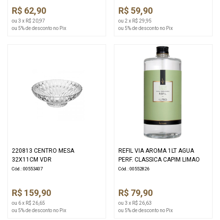
R$ 62,90
R$ 59,90
ou 3 x R$ 20,97
ou 2 x R$ 29,95
ou 5% de desconto no Pix
ou 5% de desconto no Pix
220813 CENTRO MESA
REFIL VIA AROMA 1LT AGUA
32X11CM VDR
PERF. CLASSICA CAPIM LIMAO
Cód.: 00553407
Cód.: 00552826
R$ 159,90
R$ 79,90
ou 6 x R$ 26,65
ou 3 x R$ 26,63
ou 5% de desconto no Pix
ou 5% de desconto no Pix