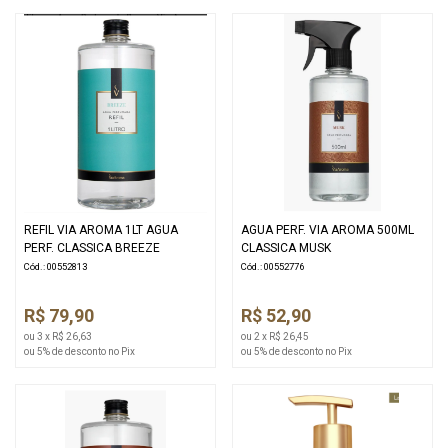
REFIL VIA AROMA 1LT AGUA
AGUA PERF. VIA AROMA 500ML
PERF. CLASSICA BREEZE
CLASSICA MUSK
Cód.: 00552813
Cód.: 00552776
R$ 79,90
R$ 52,90
ou 3 x R$ 26,63
ou 2 x R$ 26,45
ou 5% de desconto no Pix
ou 5% de desconto no Pix