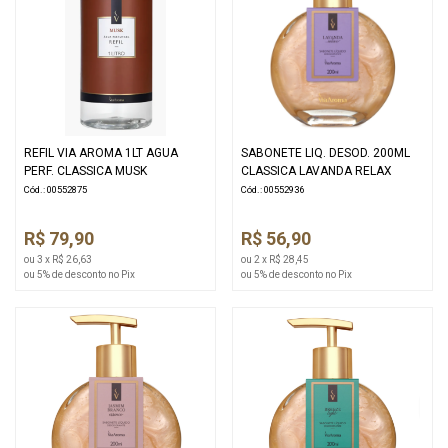
REFIL VIA AROMA 1LT AGUA
SABONETE LIQ. DESOD. 200ML
PERF. CLASSICA MUSK
CLASSICA LAVANDA RELAX
Cód.: 00552875
Cód.: 00552936
R$ 79,90
R$ 56,90
ou 3 x R$ 26,63
ou 2 x R$ 28,45
ou 5% de desconto no Pix
ou 5% de desconto no Pix