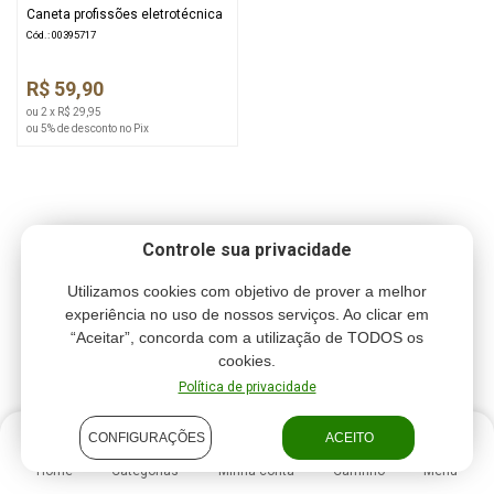
Caneta profissões eletrotécnica
Cód.: 00395717
R$ 59,90
ou 2 x R$ 29,95
ou 5% de desconto no Pix
Controle sua privacidade
Utilizamos cookies com objetivo de prover a melhor
experiência no uso de nossos serviços. Ao clicar em
“Aceitar”, concorda com a utilização de TODOS os
cookies.
Política de privacidade
CONFIGURAÇÕES
ACEITO
Home
Categorias
Minha conta
Carrinho
Menu