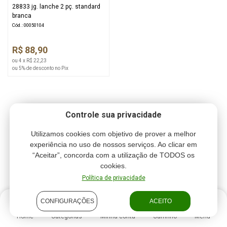
28833 jg. lanche 2 pç. standard
branca
Cód.: 00050104
R$ 88,90
ou 4 x R$ 22,23
ou 5% de desconto no Pix
Controle sua privacidade
Utilizamos cookies com objetivo de prover a melhor
experiência no uso de nossos serviços. Ao clicar em
“Aceitar”, concorda com a utilização de TODOS os
cookies.
Política de privacidade
CONFIGURAÇÕES
ACEITO
Home
Categorias
Minha conta
Carrinho
Menu