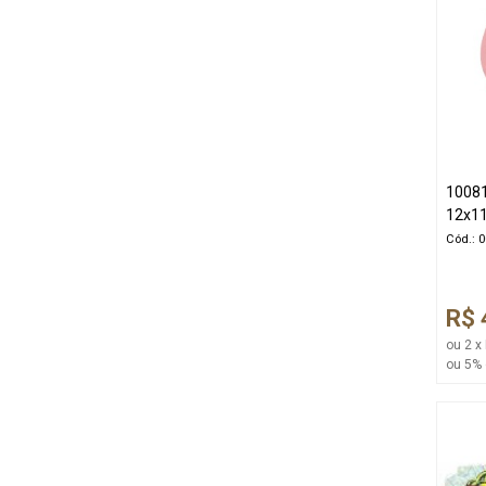
10081
12x11
Cód.: 
R$ 
ou 2 x
ou 5% 