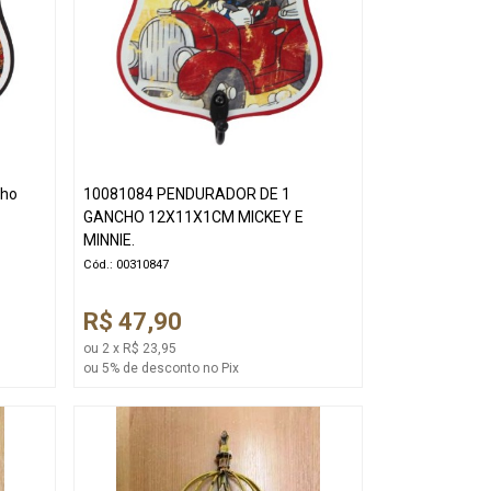
cho
10081084 PENDURADOR DE 1
GANCHO 12X11X1CM MICKEY E
MINNIE.
Cód.: 00310847
R$ 47,90
ou 2 x R$ 23,95
ou 5% de desconto no Pix