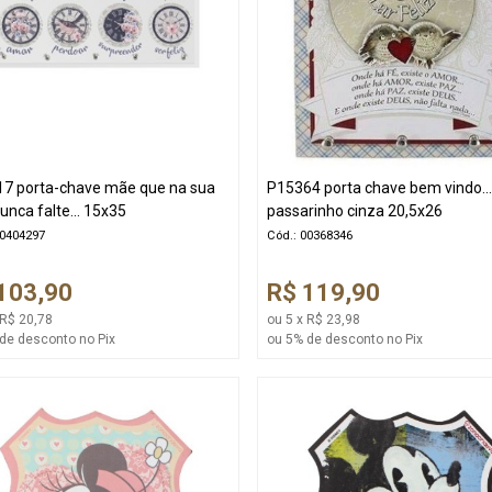
7 porta-chave mãe que na sua
P15364 porta chave bem vindo..
unca falte... 15x35
passarinho cinza 20,5x26
00404297
Cód.: 00368346
103,90
R$ 119,90
 R$ 20,78
ou 5 x R$ 23,98
de desconto no Pix
ou 5% de desconto no Pix