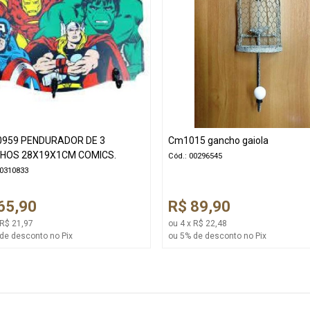
0959 PENDURADOR DE 3
Cm1015 gancho gaiola
HOS 28X19X1CM COMICS.
Cód.: 00296545
00310833
65,90
R$ 89,90
 R$ 21,97
ou 4 x R$ 22,48
de desconto no Pix
ou 5% de desconto no Pix