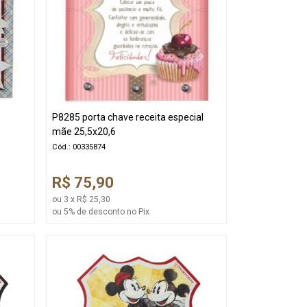
.
P8285 porta chave receita especial
mãe 25,5x20,6
Cód.: 00335874
R$ 75,90
ou 3 x R$ 25,30
ou 5% de desconto no Pix