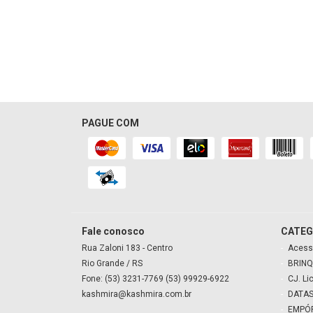
PAGUE COM
Fale conosco
CATEG
Rua Zaloni
183
- Centro
Acess
Rio Grande
/ RS
BRINQ
Fone: (53) 3231-7769 (53) 99929-6922
CJ. Li
kashmira@kashmira.com.br
DATAS
EMPÓ