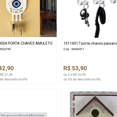
3004 PORTA-CHAVES AMULETO
10114017 porta-chaves passar
00552745
Cód.: 00504317
42,90
R$ 53,90
 R$ 21,45
ou 2 x R$ 26,95
de desconto no Pix
ou 5% de desconto no Pix