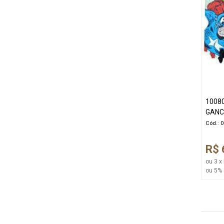
1008
GANC
Cód.: 
R$ 
ou 3 x
ou 5% 