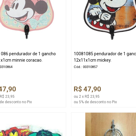
086 pendurador de 1 gancho
10081085 pendurador de 1 gan
x1cm minnie coracao.
12x11x1cm mickey.
00310864
Cód.: 00310857
47,90
R$ 47,90
 R$ 23,95
ou 2 x R$ 23,95
de desconto no Pix
ou 5% de desconto no Pix