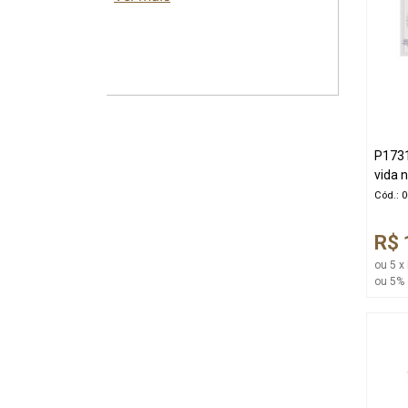
P1731
vida n
Cód.: 
R$ 
ou 5 x
ou 5% 