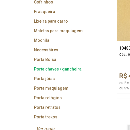
Cofrinhos
Frasqueira
Lixeira para carro
Maletas para maquiagem
Mochila
1048
Necessáires
Cód.: 
Porta Bolsa
Porta chaves / gancheira
R$ 
Porta jóias
ou 2 x
Porta maquiagem
ou 5% 
Porta relógios
Porta retratos
Porta trekos
Ver mais