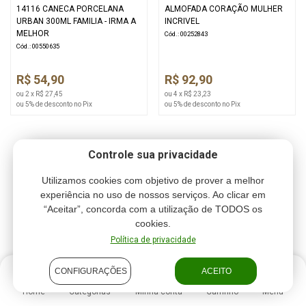
14116 CANECA PORCELANA
ALMOFADA CORAÇÃO MULHER
URBAN 300ML FAMILIA - IRMA A
INCRIVEL
MELHOR
Cód.: 00252843
Cód.: 00550635
R$ 54,90
R$ 92,90
ou 2 x R$ 27,45
ou 4 x R$ 23,23
ou 5% de desconto no Pix
ou 5% de desconto no Pix
Controle sua privacidade
Utilizamos cookies com objetivo de prover a melhor
experiência no uso de nossos serviços. Ao clicar em
“Aceitar”, concorda com a utilização de TODOS os
cookies.
Política de privacidade
CONFIGURAÇÕES
ACEITO
Home
Categorias
Minha conta
Carrinho
Menu