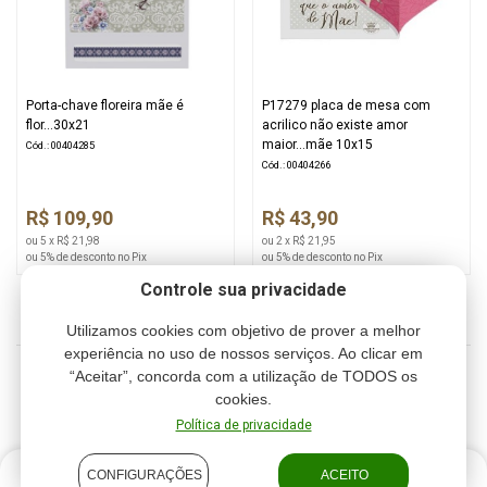
Porta-chave floreira mãe é
P17279 placa de mesa com
flor...30x21
acrilico não existe amor
maior...mãe 10x15
Cód.: 00404285
Cód.: 00404266
R$ 109,90
R$ 43,90
ou 5 x R$ 21,98
ou 2 x R$ 21,95
ou 5% de desconto no Pix
ou 5% de desconto no Pix
Controle sua privacidade
Utilizamos cookies com objetivo de prover a melhor
experiência no uso de nossos serviços. Ao clicar em
“Aceitar”, concorda com a utilização de TODOS os
1
2
3
cookies.
Política de privacidade
CONFIGURAÇÕES
ACEITO