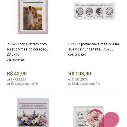
P17488 porta-retrato com
P17317 porta-chave mãe que na
elástico mãe do coração...
sua vida nunca falte... 15x35
23,5x16
Cód.: 00404297
Cód.: 00404358
R$ 42,90
R$ 103,90
ou 2 x R$ 21,45
ou 5 x R$ 20,78
ou 5% de desconto no Pix
ou 5% de desconto no Pix