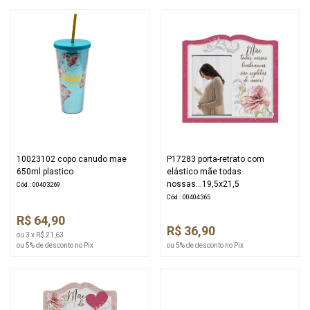
10023102 copo canudo mae
P17283 porta-retrato com
650ml plastico
elástico mãe todas
nossas...19,5x21,5
Cód.: 00403269
Cód.: 00404365
R$ 64,90
R$ 36,90
ou 3 x R$ 21,63
ou 5% de desconto no Pix
ou 5% de desconto no Pix