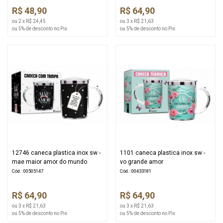
R$ 48,90
R$ 64,90
ou 2 x R$ 24,45
ou 3 x R$ 21,63
ou 5% de desconto no Pix
ou 5% de desconto no Pix
12746 caneca plastica inox sw -
1101 caneca plastica inox sw -
mae maior amor do mundo
vo grande amor
Cód.: 00505147
Cód.: 00433181
R$ 64,90
R$ 64,90
ou 3 x R$ 21,63
ou 3 x R$ 21,63
ou 5% de desconto no Pix
ou 5% de desconto no Pix