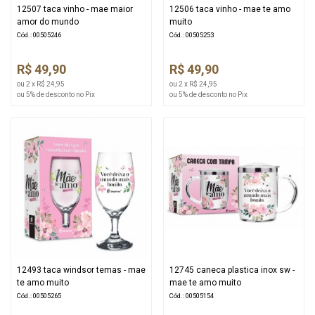
12507 taca vinho - mae maior
12506 taca vinho - mae te amo
amor do mundo
muito
Cód.: 00505246
Cód.: 00505253
R$ 49,90
R$ 49,90
ou 2 x R$ 24,95
ou 2 x R$ 24,95
ou 5% de desconto no Pix
ou 5% de desconto no Pix
12493 taca windsor temas - mae
12745 caneca plastica inox sw -
te amo muito
mae te amo muito
Cód.: 00505265
Cód.: 00505154