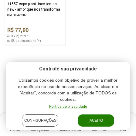
11557 copo plast. inox temas
new - amor que nos transforma
Cód.: 00492307
R$ 77,90
ou 3 x R$ 25,97
ou 5% de desconto no Pix
Controle sua privacidade
Utilizamos cookies com objetivo de prover a melhor
experiência no uso de nossos serviços. Ao clicar em
“Aceitar”, concorda com a utilização de TODOS os
cookies.
Política de privacidade
CONFIGURAÇÕES
ACEITO
Home
Categorias
Minha conta
Carrinho
Menu