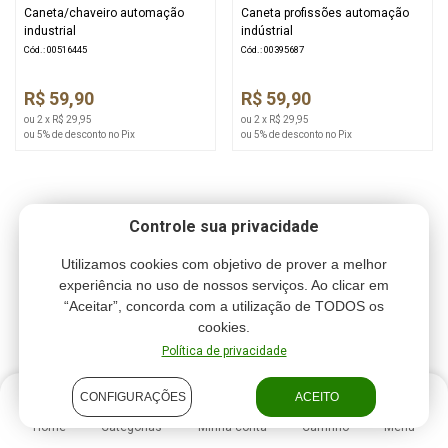
Caneta/chaveiro automação
Caneta profissões automação
industrial
indústrial
Cód.: 00516445
Cód.: 00395687
R$ 59,90
R$ 59,90
ou 2 x R$ 29,95
ou 2 x R$ 29,95
ou 5% de desconto no Pix
ou 5% de desconto no Pix
Controle sua privacidade
Utilizamos cookies com objetivo de prover a melhor
experiência no uso de nossos serviços. Ao clicar em
“Aceitar”, concorda com a utilização de TODOS os
cookies.
Política de privacidade
CONFIGURAÇÕES
ACEITO
Home
Categorias
Minha conta
Carrinho
Menu