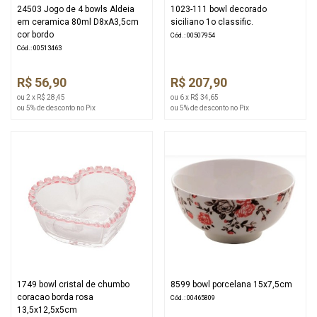
24503 Jogo de 4 bowls Aldeia
1023-111 bowl decorado
em ceramica 80ml D8xA3,5cm
siciliano 1o classific.
cor bordo
Cód.: 00507954
Cód.: 00513463
R$ 56,90
R$ 207,90
ou 2 x R$ 28,45
ou 6 x R$ 34,65
ou 5% de desconto no Pix
ou 5% de desconto no Pix
1749 bowl cristal de chumbo
8599 bowl porcelana 15x7,5cm
coracao borda rosa
Cód.: 00465809
13,5x12,5x5cm