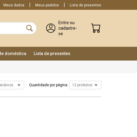
Meus dados
Meus pedidos
Lista de presentes
Entre ou
cadastre-
se
ade doméstica
Lista de presentes
Quantidade por página: