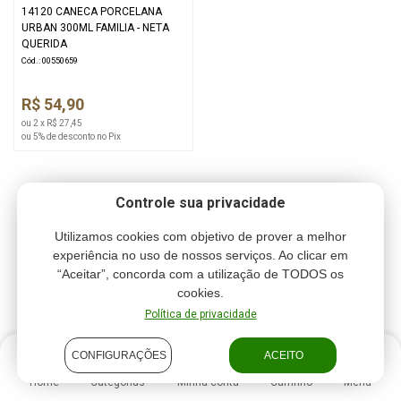
14120 CANECA PORCELANA
URBAN 300ML FAMILIA - NETA
QUERIDA
Cód.: 00550659
R$ 54,90
ou 2 x R$ 27,45
ou 5% de desconto no Pix
Controle sua privacidade
Utilizamos cookies com objetivo de prover a melhor
experiência no uso de nossos serviços. Ao clicar em
“Aceitar”, concorda com a utilização de TODOS os
cookies.
Política de privacidade
CONFIGURAÇÕES
ACEITO
Home
Categorias
Minha conta
Carrinho
Menu