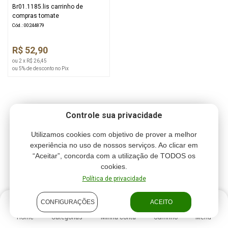
Br01.1185.lis carrinho de
compras tomate
Cód.: 00244879
R$ 52,90
ou 2 x R$ 26,45
ou 5% de desconto no Pix
Controle sua privacidade
Utilizamos cookies com objetivo de prover a melhor
experiência no uso de nossos serviços. Ao clicar em
“Aceitar”, concorda com a utilização de TODOS os
cookies.
Política de privacidade
CONFIGURAÇÕES
ACEITO
Home
Categorias
Minha conta
Carrinho
Menu