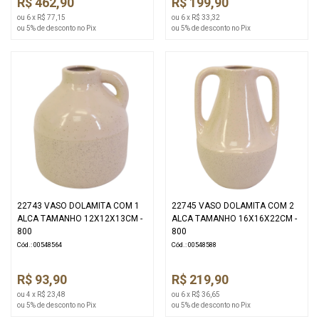
R$ 462,90
R$ 199,90
ou 6 x R$ 77,15
ou 6 x R$ 33,32
ou 5% de desconto no Pix
ou 5% de desconto no Pix
22743 VASO DOLAMITA COM 1
22745 VASO DOLAMITA COM 2
ALCA TAMANHO 12X12X13CM -
ALCA TAMANHO 16X16X22CM -
800
800
Cód.: 00548564
Cód.: 00548588
R$ 93,90
R$ 219,90
ou 4 x R$ 23,48
ou 6 x R$ 36,65
ou 5% de desconto no Pix
ou 5% de desconto no Pix