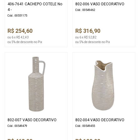
406-7641 CACHEPO COTELE No
802-006 VASO DECORATIVO
4 -
Cód.: 00549462
Cód.: 00551175
R$ 254,60
R$ 316,90
ou 6 x R$ 42,43
ou 6 x R$ 52,82
ou 5% de desconto no Pix
ou 5% de desconto no Pix
802-007 VASO DECORATIVO
802-004 VASO DECORATIVO
Cód.: 00549479
Cód.: 00549455