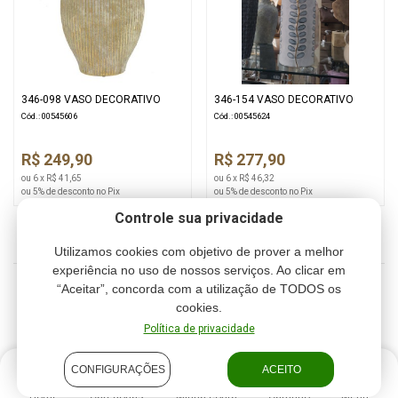
346-098 VASO DECORATIVO
346-154 VASO DECORATIVO
Cód.: 00545606
Cód.: 00545624
R$ 249,90
R$ 277,90
ou 6 x R$ 41,65
ou 6 x R$ 46,32
ou 5% de desconto no Pix
ou 5% de desconto no Pix
Controle sua privacidade
Utilizamos cookies com objetivo de prover a melhor
experiência no uso de nossos serviços. Ao clicar em
“Aceitar”, concorda com a utilização de TODOS os
1
2
3
4
cookies.
Política de privacidade
CONFIGURAÇÕES
ACEITO
Home
Categorias
Minha conta
Carrinho
Menu