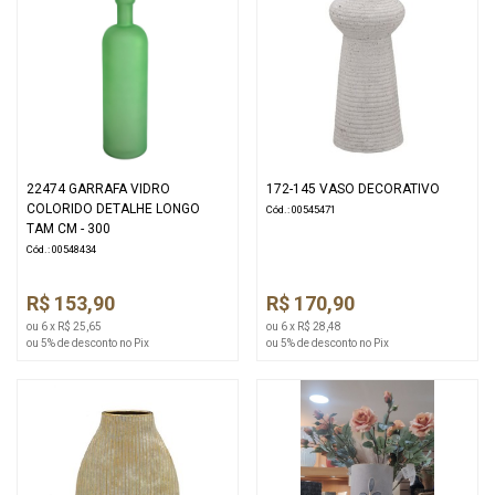
22474 GARRAFA VIDRO
172-145 VASO DECORATIVO
COLORIDO DETALHE LONGO
Cód.: 00545471
TAM CM - 300
Cód.: 00548434
R$ 153,90
R$ 170,90
ou 6 x R$ 25,65
ou 6 x R$ 28,48
ou 5% de desconto no Pix
ou 5% de desconto no Pix