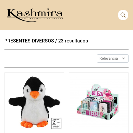
PRESENTES DIVERSOS
/
23 resultados