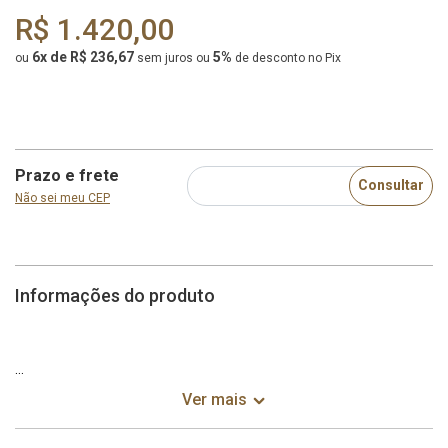
R$ 1.420,00
6x de R$ 236,67
5%
ou
sem juros
ou
de desconto no Pix
Prazo e frete
Consultar
Não sei meu CEP
Informações do produto
Poltrona Conde de
Ver mais