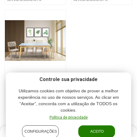
A80 x L64 x P80
FOTO MERAMENTE ILUSTRATIVA, MESA E OUTROS OBJETOS
NÃO FAZEM PARTE DO PRODUTO
FRETE: O valor do frete é 20% do valor do pedido e é enviado via
transportadora. ( para Rio Grande não possui frete )
PRAZO DE ENTREGA APROXIMADAMENTE 40 DIAS
MESA CONDE A 77 L 100 C 180
Controle sua privacidade
Cód.: KASH0005
Utilizamos cookies com objetivo de prover a melhor
R$ 2.590,00
experiência no uso de nossos serviços. Ao clicar em
“Aceitar”, concorda com a utilização de TODOS os
ou 6 x R$ 431,67
ou 5% de desconto no Pix
cookies.
Política de privacidade
CONFIGURAÇÕES
ACEITO
R$ 1.420,00
COMPRAR