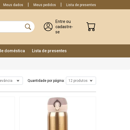
Meus dados
Meus pedidos
Lista de presentes
Entre ou
cadastre-
se
ade doméstica
Lista de presentes
Quantidade por página: