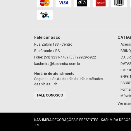
Fale conosco
CATEG
Rua Zaloni
183
- Centro
Acess
Rio Grande
/ RS
BRINQ
Fone: (53) 3231-7769 (53) 99929-6922
CJ. Li
kashmira@kashmira.com.br
DATAS
EMPÓ
Horário de atendimento
ENFEI
Segunda a Sexta das 9h às 19h e sábados
ESCRI
das 9h às 17h.
Forma
FALE CONOSCO
Móvei
Ver mai
KASHMIRA DECORAÇÕES E PRESENTES - KASHMIRA DECORAÇÕ
17H.