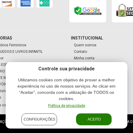
ORIAS
INSTITUCIONAL
órios Femininos
Quem somos
UEDOS E LIVROS INFANTIL
Contato
cor
Minha conta
 ESPECIAIS
Meu carrinho
Controle sua privacidade
RIO
TE NATAL
Utilizamos cookies com objetivo de prover a melhor
TÓRIO
experiência no uso de nossos serviços. Ao clicar em
tura
“Aceitar”, concorda com a utilização de TODOS os
s
cookies.
s categorias
Política de privacidade
CONFIGURAÇÕES
ACEITO
ES E PRESENTES LTDA - ME - CNPJ: 10.570.504/0001-09 SEGUNDA A SEXTA D