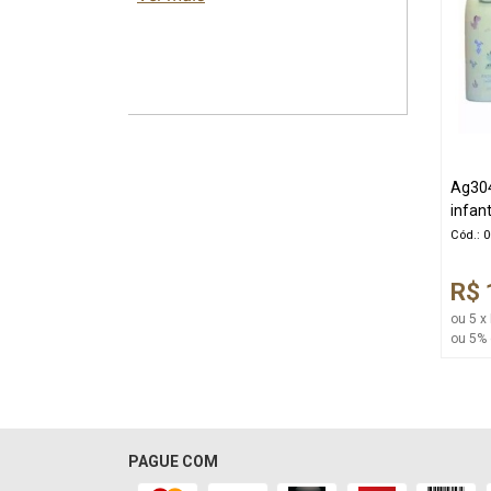
Ag304
infan
Cód.: 
R$ 
ou 5 x
ou 5% 
PAGUE COM