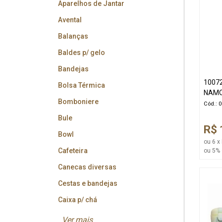
Aparelhos de Jantar
Avental
Balanças
Baldes p/ gelo
Bandejas
1007
Bolsa Térmica
NAM
Bomboniere
Cód.: 
Bule
R$ 
Bowl
ou 6 x
Cafeteira
ou 5% 
Canecas diversas
Cestas e bandejas
Caixa p/ chá
Ver mais