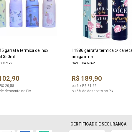
5 garrafa termica de inox
11886 garrafa termica c/ caneca
til 350ml
amiga irma
00507172
Cód.: 00492362
102,90
R$ 189,90
 R$ 20,58
ou 6 x R$ 31,65
de desconto no Pix
ou 5% de desconto no Pix
CERTIFICADO E SEGURANÇA