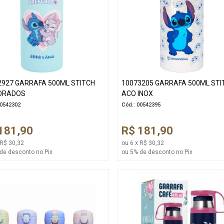
2927 GARRAFA 500ML STITCH
10073205 GARRAFA 500ML STI
ORADOS
ACO INOX
00542302
Cód.: 00542395
181,90
R$ 181,90
 R$ 30,32
ou 6 x R$ 30,32
de desconto no Pix
ou 5% de desconto no Pix