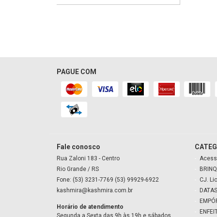
PAGUE COM
Fale conosco
CATEG
Rua Zaloni
183
- Centro
Acess
Rio Grande
/ RS
BRINQ
Fone: (53) 3231-7769 (53) 99929-6922
CJ. Li
kashmira@kashmira.com.br
DATAS
EMPÓ
Horário de atendimento
ENFEI
Segunda a Sexta das 9h às 19h e sábados