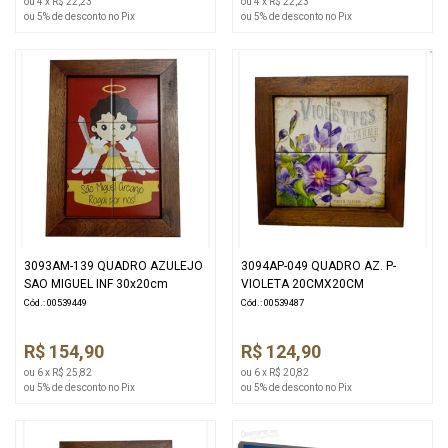
ou 4 x R$ 22,23
ou 4 x R$ 22,23
ou 5% de desconto no Pix
ou 5% de desconto no Pix
3093AM-139 QUADRO AZULEJO
3094AP-049 QUADRO AZ. P-
SAO MIGUEL INF 30x20cm
VIOLETA 20CMX20CM
Cód.: 00539449
Cód.: 00539487
R$ 154,90
R$ 124,90
ou 6 x R$ 25,82
ou 6 x R$ 20,82
ou 5% de desconto no Pix
ou 5% de desconto no Pix