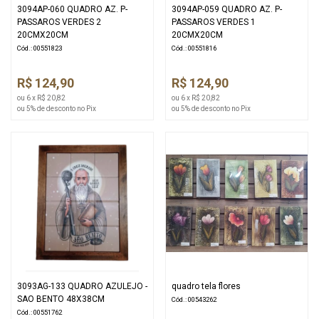
3094AP-060 QUADRO AZ. P-
3094AP-059 QUADRO AZ. P-
PASSAROS VERDES 2
PASSAROS VERDES 1
20CMX20CM
20CMX20CM
Cód.: 00551823
Cód.: 00551816
R$ 124,90
R$ 124,90
ou 6 x R$ 20,82
ou 6 x R$ 20,82
ou 5% de desconto no Pix
ou 5% de desconto no Pix
3093AG-133 QUADRO AZULEJO -
quadro tela flores
SAO BENTO 48X38CM
Cód.: 00543262
Cód.: 00551762