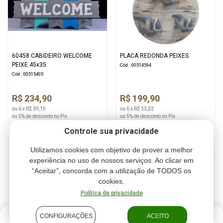
60458 CABIDEIRO WELCOME
PLACA REDONDA PEIXES
PEIXE 45x35
Cód.: 00514594
Cód.: 00515405
R$ 234,90
R$ 199,90
ou 6 x R$ 39,15
ou 6 x R$ 33,32
ou 5% de desconto no Pix
ou 5% de desconto no Pix
Controle sua privacidade
Utilizamos cookies com objetivo de prover a melhor
experiência no uso de nossos serviços. Ao clicar em
“Aceitar”, concorda com a utilização de TODOS os
1
2
3
4
cookies.
Política de privacidade
CONFIGURAÇÕES
ACEITO