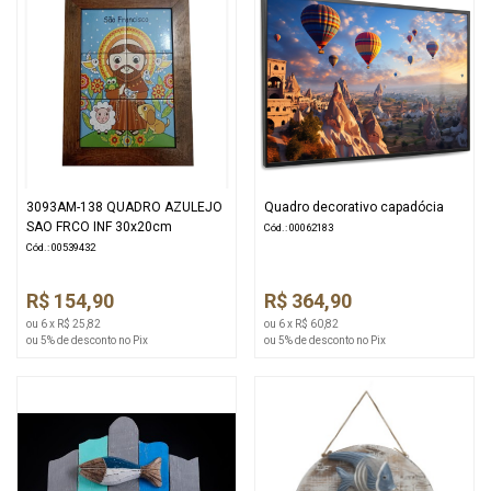
3093AM-138 QUADRO AZULEJO
Quadro decorativo capadócia
SAO FRCO INF 30x20cm
Cód.: 00062183
Cód.: 00539432
R$ 154,90
R$ 364,90
ou 6 x R$ 25,82
ou 6 x R$ 60,82
ou 5% de desconto no Pix
ou 5% de desconto no Pix