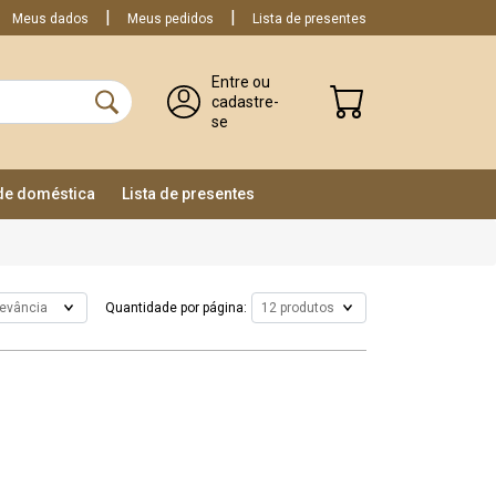
Meus dados
Meus pedidos
Lista de presentes
Entre ou
cadastre-
se
ade doméstica
Lista de presentes
Quantidade por página: