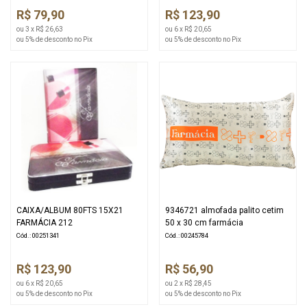
R$ 79,90
R$ 123,90
ou 3 x R$ 26,63
ou 6 x R$ 20,65
ou 5% de desconto no Pix
ou 5% de desconto no Pix
CAIXA/ALBUM 80FTS 15X21
9346721 almofada palito cetim
FARMÁCIA 212
50 x 30 cm farmácia
Cód.: 00251341
Cód.: 00245784
R$ 123,90
R$ 56,90
ou 6 x R$ 20,65
ou 2 x R$ 28,45
ou 5% de desconto no Pix
ou 5% de desconto no Pix