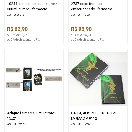
10253 caneca porcelana urban
2737 copo termico
300ml cursos - farmacia
emborrachado - farmacia
Cód.: 00505161
Cód.: 00414005
R$ 62,90
R$ 96,90
ou 3 x R$ 20,97
ou 4 x R$ 24,23
ou 5% de desconto no Pix
ou 5% de desconto no Pix
Aplique farmácia + pt. retrato
CAIXA/ALBUM 80FTS 15X21
15x21
FARMACIA 0112
Cód.: 00326957
Cód.: 00313254