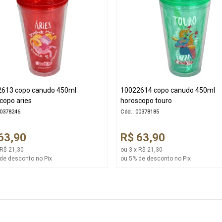
613 copo canudo 450ml
10022614 copo canudo 450ml
copo aries
horoscopo touro
00378246
Cód.: 00378185
63,90
R$ 63,90
 R$ 21,30
ou 3 x R$ 21,30
de desconto no Pix
ou 5% de desconto no Pix