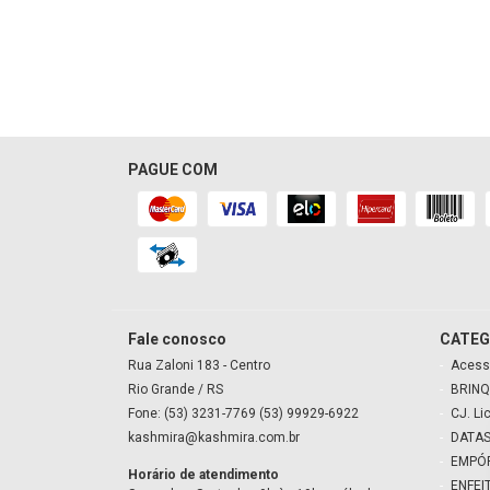
PAGUE COM
Fale conosco
CATEG
Rua Zaloni
183
- Centro
Acess
Rio Grande
/ RS
BRINQ
Fone: (53) 3231-7769 (53) 99929-6922
CJ. Li
kashmira@kashmira.com.br
DATAS
EMPÓ
Horário de atendimento
ENFEI