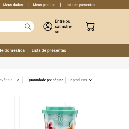
Meus dados
Meus pedidos
Lista de presentes
Entre ou
cadastre-
se
ade doméstica
Lista de presentes
Quantidade por página: