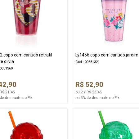
2 copo com canudo retratil
Ly1456 copo com canudo jardim 
e olivia
Cód.: 00381321
00381369
42,90
R$ 52,90
 R$ 21,45
ou 2 x R$ 26,45
de desconto no Pix
ou 5% de desconto no Pix