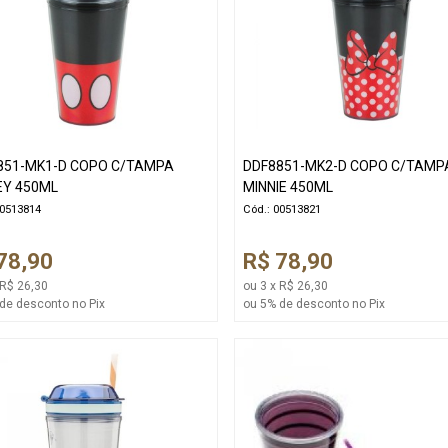
851-MK1-D COPO C/TAMPA
DDF8851-MK2-D COPO C/TAMP
EY 450ML
MINNIE 450ML
00513814
Cód.: 00513821
78,90
R$ 78,90
 R$ 26,30
ou 3 x R$ 26,30
de desconto no Pix
ou 5% de desconto no Pix