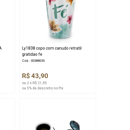
A
Ly1838 copo com canudo retratil
gratidao fe
Cód.: 00388035
R$ 43,90
ou 2 x R$ 21,95
ou 5% de desconto no Pix