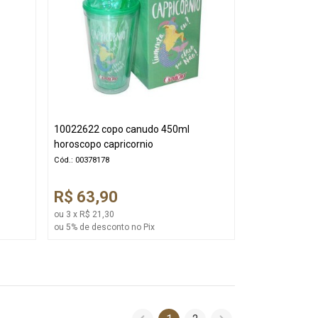
10022622 copo canudo 450ml
horoscopo capricornio
Cód.: 00378178
R$ 63,90
ou 3 x R$ 21,30
ou 5% de desconto no Pix