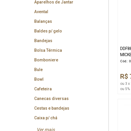
Aparelhos de Jantar
Avental
Balanças
Baldes p/ gelo
Bandejas
DDF8
Bolsa Térmica
MICK
Bomboniere
Cód.: 
Bule
R$ 
Bowl
ou 3 x
Cafeteira
ou 5% 
Canecas diversas
Cestas e bandejas
Caixa p/ chá
Ver mais