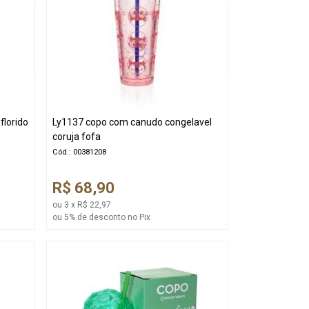
florido
Ly1137 copo com canudo congelavel
coruja fofa
Cód.: 00381208
R$ 68,90
ou 3 x R$ 22,97
ou 5% de desconto no Pix