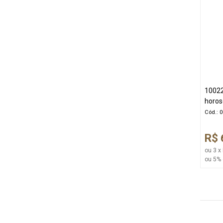
10022
horos
Cód.: 
R$ 
ou 3 x
ou 5% 