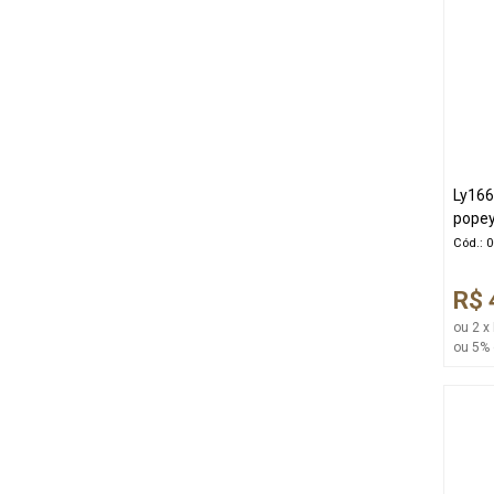
Ly166
popey
Cód.: 
R$ 
ou 2 x
ou 5% 