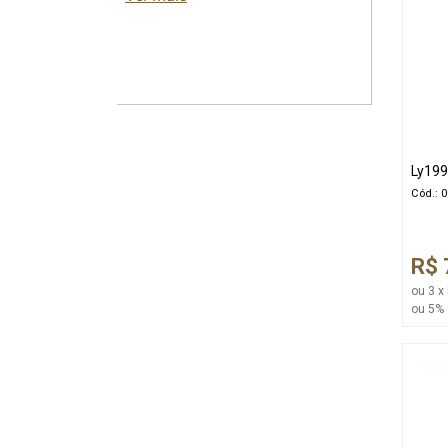
Ly199
Cód.: 
R$ 
ou 3 x
ou 5% 