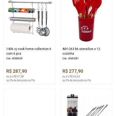
1406 cj cook home collection 6
Aih1263 kit utensilios x 12
com 6 pcs
cozinha
Cód.: 00500029
Cód.: 00493291
R$ 287,90
R$ 277,90
ou 6 x R$ 47,98
ou 6 x R$ 46,32
ou 5% de desconto no Pix
ou 5% de desconto no Pix