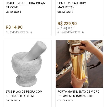
CK4611 INFUSOR CHA 19X4,5
PPAO012 P.PAO 30CM
SILICONE
MANHATTAN
Cód.: 00553384
Cód.: 00524346
R$ 229,90
R$ 14,90
ou 6 x R$ 38,32
ou 5% de desconto no Pix
ou 5% de desconto no Pix
6733 PILAO DE PEDRA COM
PORTA MANTIMENTO DE VIDRO
SOCADOR 09X10 CM
C/ TAMPA EM BAMBU 1.8LT
Cód.: 00514361
Cód.: 00514323