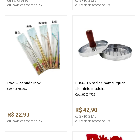
ou 4 x R$ 24,98
ou 5 x R$ 23,98
ou 5% de desconto no Pix
ou 5% de desconto no Pix
Pa215 canudo inox
Hu56516 molde hamburguer
aluminio madeira
Cód.: 00507547
Cód.: 00504726
R$ 42,90
R$ 22,90
ou 2 x R$ 21,45
ou 5% de desconto no Pix
ou 5% de desconto no Pix