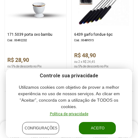
171.5039 porta ovo bambu
6439 garfo fondue 6pc
Cód.: 00492232
Cód.: 00489515
R$ 48,90
R$ 28,90
ou 2 x R$ 24,45
ou 5% de desconto no Pix
ou 5% de desconto no Pix
Controle sua privacidade
Utilizamos cookies com objetivo de prover a melhor
experiência no uso de nossos serviços. Ao clicar em
“Aceitar”, concorda com a utilização de TODOS os
1
2
3
4
cookies.
Política de privacidade
CONFIGURAÇÕES
ACEITO
Home
Categorias
Minha conta
Carrinho
Menu