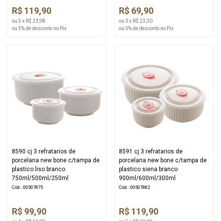
R$ 119,90
R$ 69,90
ou 5 x R$ 23,98
ou 3 x R$ 23,30
ou 5% de desconto no Pix
ou 5% de desconto no Pix
8590 cj 3 refratarios de
8591 cj 3 refratarios de
porcelana new bone c/tampa de
porcelana new bone c/tampa de
plastico liso branco
plastico siena branco
750ml/500ml/250ml
900ml/600ml/300ml
Cód.: 00507875
Cód.: 00507882
R$ 99,90
R$ 119,90