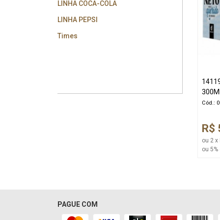
LINHA COCA-COLA
LINHA PEPSI
Times
1411
300ML
Cód.: 
R$ 
ou 2 x
ou 5% 
PAGUE COM