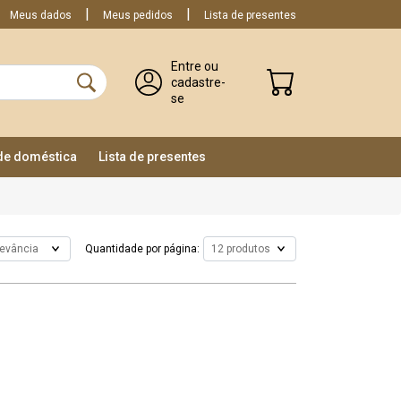
Meus dados
Meus pedidos
Lista de presentes
Entre ou
cadastre-
se
ade doméstica
Lista de presentes
Quantidade por página: