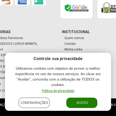
ORIAS
INSTITUCIONAL
órios Femininos
Quem somos
UEDOS E LIVROS INFANTIL
Contato
cor
Minha conta
 ESPECIAIS
Meu carrinho
Controle sua privacidade
RIO
TE NATAL
Utilizamos cookies com objetivo de prover a melhor
TÓRIO
experiência no uso de nossos serviços. Ao clicar em
tura
“Aceitar”, concorda com a utilização de TODOS os
s
cookies.
s categorias
Política de privacidade
CONFIGURAÇÕES
ACEITO
ES E PRESENTES LTDA - ME - CNPJ: 10.570.504/0001-09 SEGUNDA A SEXTA D