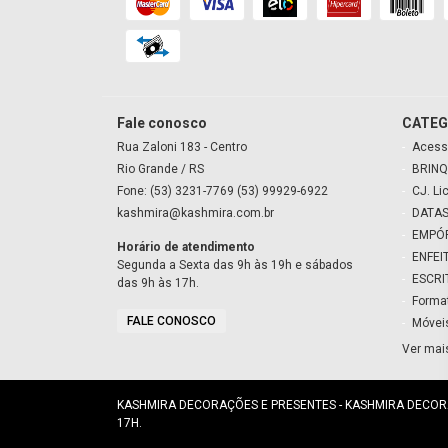
Fale conosco
CATEG
Rua Zaloni
183
- Centro
Acess
Rio Grande
/ RS
BRINQ
Fone: (53) 3231-7769 (53) 99929-6922
CJ. Li
kashmira@kashmira.com.br
DATAS
EMPÓ
Horário de atendimento
ENFEI
Segunda a Sexta das 9h às 19h e sábados
ESCRI
das 9h às 17h.
Forma
FALE CONOSCO
Móvei
Ver mai
KASHMIRA DECORAÇÕES E PRESENTES - KASHMIRA DECORAÇÕ
17H.