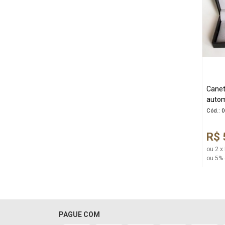
Canet
auto
Cód.: 
R$ 
ou 2 x
ou 5% 
PAGUE COM