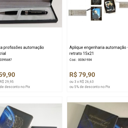
a profissões automação
Aplique engenharia automação +
rial
retrato 15x21
00395687
Cód.: 00361934
59,90
R$ 79,90
 R$ 29,95
ou 3 x R$ 26,63
de desconto no Pix
ou 5% de desconto no Pix