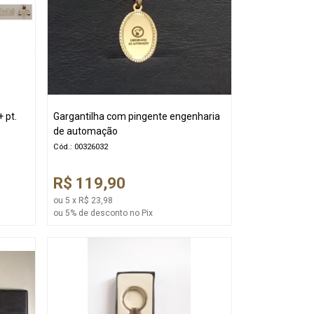
 pt.
Gargantilha com pingente engenharia
de automação
Cód.: 00326032
R$ 119,90
ou 5 x R$ 23,98
ou 5% de desconto no Pix