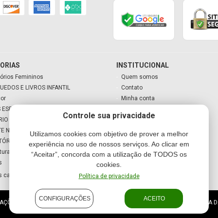
ORIAS
INSTITUCIONAL
órios Femininos
Quem somos
UEDOS E LIVROS INFANTIL
Contato
cor
Minha conta
 ESPECIAIS
Meu carrinho
Controle sua privacidade
RIO
TE NATAL
Utilizamos cookies com objetivo de prover a melhor
TÓRIO
experiência no uso de nossos serviços. Ao clicar em
tura
“Aceitar”, concorda com a utilização de TODOS os
s
cookies.
s categorias
Política de privacidade
CONFIGURAÇÕES
ACEITO
ES E PRESENTES LTDA - ME - CNPJ: 10.570.504/0001-09 SEGUNDA A SEXTA D