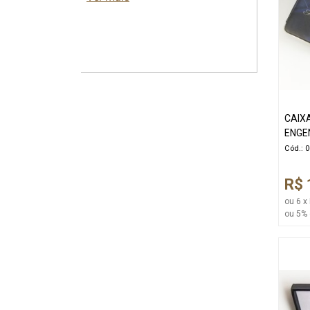
CAIX
ENGE
Cód.: 
R$ 
ou 6 x
ou 5% 