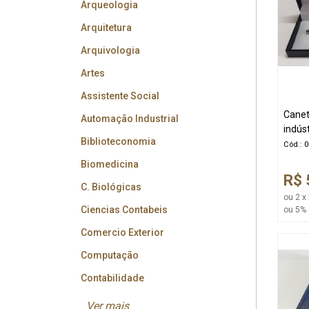
Arqueologia
Arquitetura
Arquivologia
Artes
Assistente Social
Canet
Automação Industrial
indúst
Biblioteconomia
Cód.: 
Biomedicina
R$ 
C. Biológicas
ou 2 x
Ciencias Contabeis
ou 5% 
Comercio Exterior
Computação
Contabilidade
Ver mais