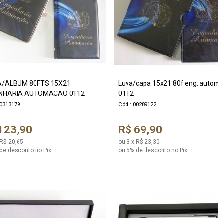
A/ALBUM 80FTS 15X21
Luva/capa 15x21 80f eng. aut
NHARIA AUTOMACAO 0112
0112
00313179
Cód.: 00289122
123,90
R$ 69,90
 R$ 20,65
ou 3 x R$ 23,30
de desconto no Pix
ou 5% de desconto no Pix