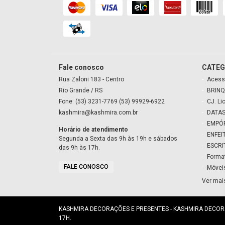
Fale conosco
CATEG
Rua Zaloni
183
- Centro
Acess
Rio Grande
/ RS
BRINQ
Fone: (53) 3231-7769 (53) 99929-6922
CJ. Li
kashmira@kashmira.com.br
DATAS
EMPÓ
Horário de atendimento
ENFEI
Segunda a Sexta das 9h às 19h e sábados
ESCRI
das 9h às 17h.
Forma
FALE CONOSCO
Móvei
Ver mai
KASHMIRA DECORAÇÕES E PRESENTES - KASHMIRA DECORAÇÕ
17H.