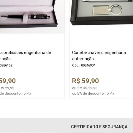
a profissões engenharia de
Caneta/chaveiro engenharia
mação
automação
00286152
Cód.: 00246934
59,90
R$ 59,90
 R$ 29,95
ou 2 x R$ 29,95
de desconto no Pix
ou 5% de desconto no Pix
CERTIFICADO E SEGURANÇA