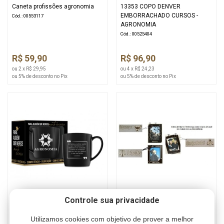
Caneta profissões agronomia
13353 COPO DENVER
EMBORRACHADO CURSOS -
Cód.: 00553117
AGRONOMIA
Cód.: 00525404
R$ 59,90
R$ 96,90
ou 2 x R$ 29,95
ou 4 x R$ 24,23
ou 5% de desconto no Pix
ou 5% de desconto no Pix
Controle sua privacidade
13158 CANECA PORCELANA
Aplique agronomia+ pt. retrato
URBAN 300ML CURSOS -
15x21
Utilizamos cookies com objetivo de prover a melhor
AGRONOMIA
Cód.: 00369459