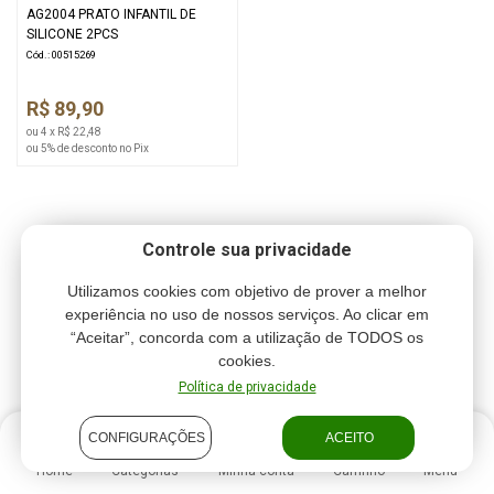
AG2004 PRATO INFANTIL DE
SILICONE 2PCS
Cód.: 00515269
R$ 89,90
ou 4 x R$ 22,48
ou 5% de desconto no Pix
Controle sua privacidade
Utilizamos cookies com objetivo de prover a melhor
experiência no uso de nossos serviços. Ao clicar em
“Aceitar”, concorda com a utilização de TODOS os
cookies.
Política de privacidade
CONFIGURAÇÕES
ACEITO
Home
Categorias
Minha conta
Carrinho
Menu