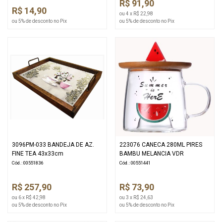
R$ 91,90
R$ 14,90
ou 4 x R$ 22,98
ou 5% de desconto no Pix
ou 5% de desconto no Pix
3096PM-033 BANDEJA DE AZ.
223076 CANECA 280ML PIRES
FINE TEA 43x33cm
BAMBU MELANCIA VDR
Cód.: 00551836
Cód.: 00551441
R$ 257,90
R$ 73,90
ou 6 x R$ 42,98
ou 3 x R$ 24,63
ou 5% de desconto no Pix
ou 5% de desconto no Pix