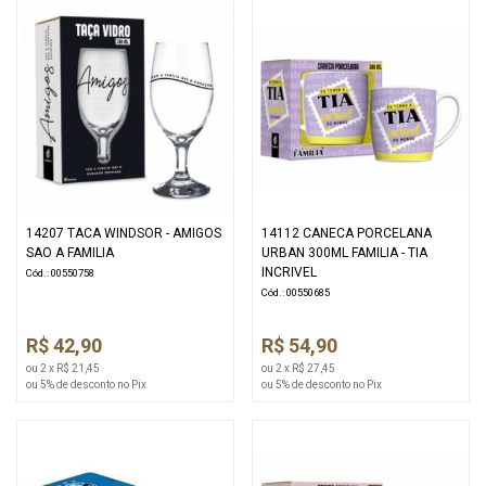
14207 TACA WINDSOR - AMIGOS
14112 CANECA PORCELANA
SAO A FAMILIA
URBAN 300ML FAMILIA - TIA
INCRIVEL
Cód.: 00550758
Cód.: 00550685
R$ 42,90
R$ 54,90
ou 2 x R$ 21,45
ou 2 x R$ 27,45
ou 5% de desconto no Pix
ou 5% de desconto no Pix