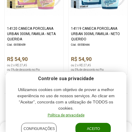
14120 CANECA PORCELANA
14119 CANECA PORCELANA
URBAN 300ML FAMILIA - NETA
URBAN 300ML FAMILIA - NETO
QUERIDA
QUERIDO
Cód.: 00550659
Cód.: 00550666
R$ 54,90
R$ 54,90
ou 2 x R$ 27,45
ou 2 x R$ 27,45
ou 5% de desconto no Pix
ou 5% de desconto no Pix
Controle sua privacidade
Utilizamos cookies com objetivo de prover a melhor
experiência no uso de nossos serviços. Ao clicar em
“Aceitar”, concorda com a utilização de TODOS os
1
2
3
4
cookies.
Política de privacidade
CONFIGURAÇÕES
ACEITO