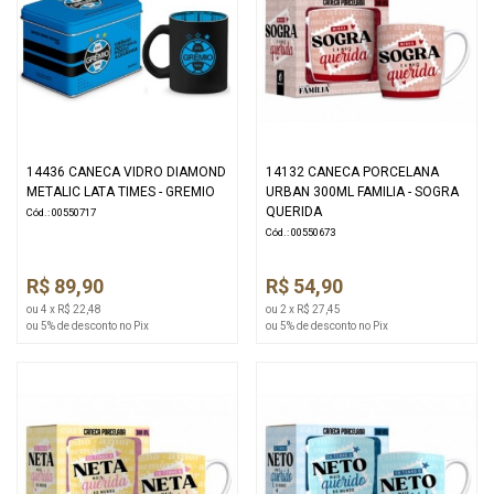
14436 CANECA VIDRO DIAMOND
14132 CANECA PORCELANA
METALIC LATA TIMES - GREMIO
URBAN 300ML FAMILIA - SOGRA
QUERIDA
Cód.: 00550717
Cód.: 00550673
R$ 89,90
R$ 54,90
ou 4 x R$ 22,48
ou 2 x R$ 27,45
ou 5% de desconto no Pix
ou 5% de desconto no Pix