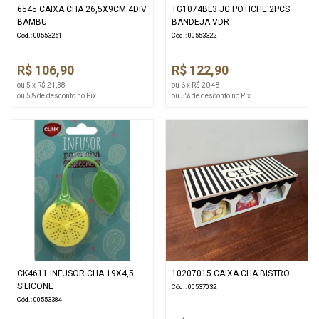
6545 CAIXA CHA 26,5X9CM 4DIV
TG1074BL3 JG POTICHE 2PCS
BAMBU
BANDEJA VDR
Cód.: 00553261
Cód.: 00553322
R$ 106,90
R$ 122,90
ou 5 x R$ 21,38
ou 6 x R$ 20,48
ou 5% de desconto no Pix
ou 5% de desconto no Pix
CK4611 INFUSOR CHA 19X4,5
10207015 CAIXA CHA BISTRO
SILICONE
Cód.: 00537032
Cód.: 00553384