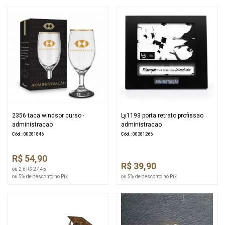
2356 taca windsor curso -
Ly1193 porta retrato profissao
administracao
administracao
Cód.: 00381846
Cód.: 00381266
R$ 54,90
R$ 39,90
ou 2 x R$ 27,45
ou 5% de desconto no Pix
ou 5% de desconto no Pix