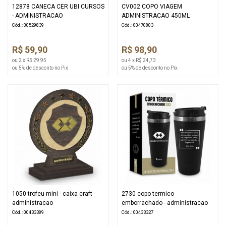
12878 CANECA CER UBI CURSOS
CV002 COPO VIAGEM
- ADMINISTRACAO
ADMINISTRACAO 450ML
Cód.: 00529839
Cód.: 00470803
R$ 59,90
R$ 98,90
ou 2 x R$ 29,95
ou 4 x R$ 24,73
ou 5% de desconto no Pix
ou 5% de desconto no Pix
1050 trofeu mini - caixa craft
2730 copo termico
administracao
emborrachado - administracao
Cód.: 00433389
Cód.: 00433327