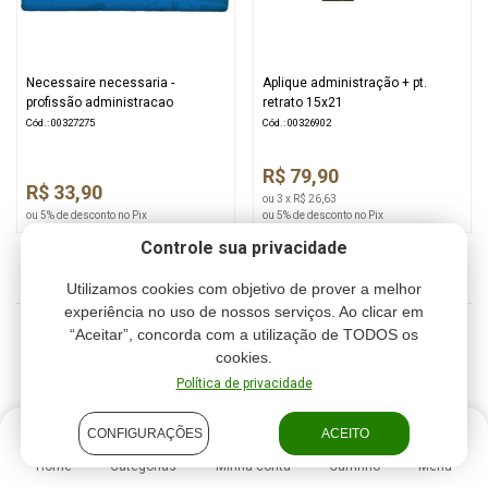
Necessaire necessaria -
Aplique administração + pt.
profissão administracao
retrato 15x21
Cód.: 00327275
Cód.: 00326902
R$ 79,90
R$ 33,90
ou 3 x R$ 26,63
ou 5% de desconto no Pix
ou 5% de desconto no Pix
Controle sua privacidade
Utilizamos cookies com objetivo de prover a melhor
experiência no uso de nossos serviços. Ao clicar em
“Aceitar”, concorda com a utilização de TODOS os
1
2
cookies.
Política de privacidade
CONFIGURAÇÕES
ACEITO
Home
Categorias
Minha conta
Carrinho
Menu