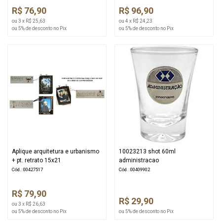
R$ 76,90
R$ 96,90
ou 3 x R$ 25,63
ou 4 x R$ 24,23
ou 5% de desconto no Pix
ou 5% de desconto no Pix
Aplique arquitetura e urbanismo
10023213 shot 60ml
+ pt. retrato 15x21
administracao
Cód.: 00427517
Cód.: 00409902
R$ 79,90
R$ 29,90
ou 3 x R$ 26,63
ou 5% de desconto no Pix
ou 5% de desconto no Pix