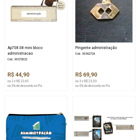
Ap708.08 mini bloco
Pingente administração
administracao
Cód.: 00362726
Cód.: 00372022
R$ 44,90
R$ 69,90
ou 2 x R$ 22,45
ou 3 x R$ 23,30
ou 5% de desconto no Pix
ou 5% de desconto no Pix