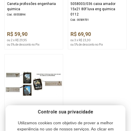
Caneta profissões engenharia
5058003/036 caixa amador
quimica
15x21 80f luva eng quimica
0112
Cód.: 00553094
Cód.: 00509701
R$ 59,90
R$ 69,90
ou 2 x R$ 29,95
ou 3 x R$ 23,30
ou 5% de desconto no Pix
ou 5% de desconto no Pix
Controle sua privacidade
Aplique eng. quimica + pt. retrato
Utilizamos cookies com objetivo de prover a melhor
15x21
Cód.: 00427449
experiência no uso de nossos serviços. Ao clicar em