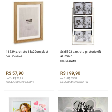
11239 p.retrato 15x20cm plast
Sxk5503 p.retrato giratorio 6ft
aluminio
Cód.: 00494465
Cód.: 00402286
R$ 57,90
R$ 199,90
ou 2 x R$ 28,95
ou 6 x R$ 33,32
ou 5% de desconto no Pix
ou 5% de desconto no Pix