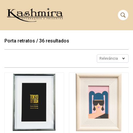
Porta retratos
/
36 resultados