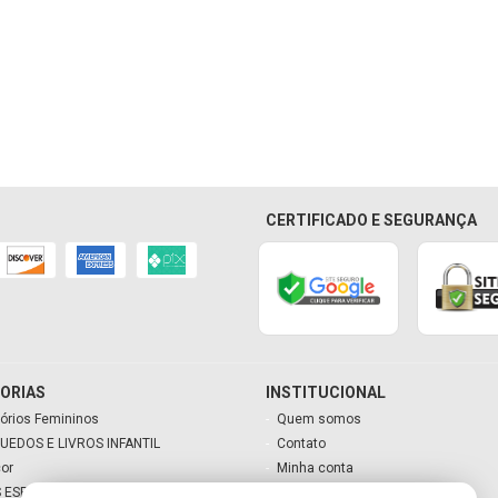
CERTIFICADO E SEGURANÇA
ORIAS
INSTITUCIONAL
órios Femininos
Quem somos
UEDOS E LIVROS INFANTIL
Contato
cor
Minha conta
 ESPECIAIS
Meu carrinho