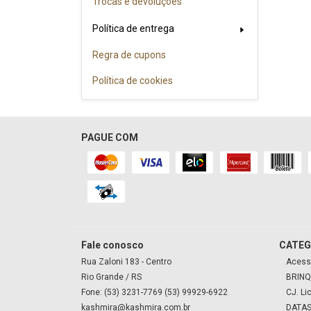
Trocas e devoluções
Política de entrega
Regra de cupons
Política de cookies
PAGUE COM
Fale conosco
CATEG
Rua Zaloni
183
- Centro
Acess
Rio Grande
/ RS
BRINQ
Fone: (53) 3231-7769 (53) 99929-6922
CJ. Li
kashmira@kashmira.com.br
DATAS