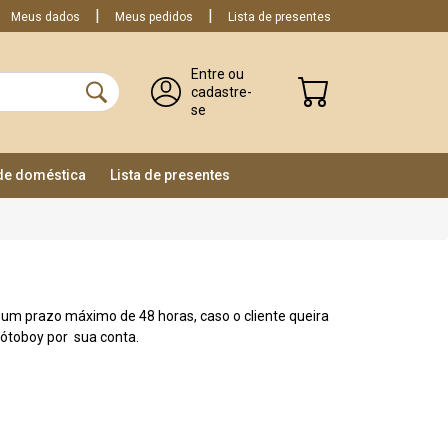
Meus dados
Meus pedidos
Lista de presentes
Entre ou
cadastre-
se
ade doméstica
Lista de presentes
um prazo máximo de 48 horas, caso o cliente queira
mótoboy por sua conta.