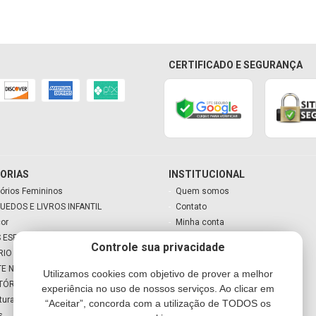
CERTIFICADO E SEGURANÇA
ORIAS
INSTITUCIONAL
órios Femininos
Quem somos
UEDOS E LIVROS INFANTIL
Contato
cor
Minha conta
 ESPECIAIS
Meu carrinho
Controle sua privacidade
RIO
TE NATAL
Utilizamos cookies com objetivo de prover a melhor
TÓRIO
experiência no uso de nossos serviços. Ao clicar em
tura
“Aceitar”, concorda com a utilização de TODOS os
s