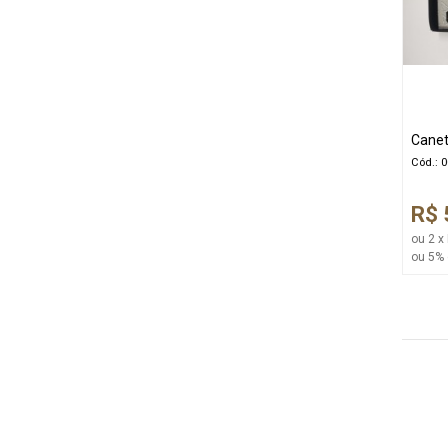
Canet
Cód.: 
R$ 
ou 2 x
ou 5% 