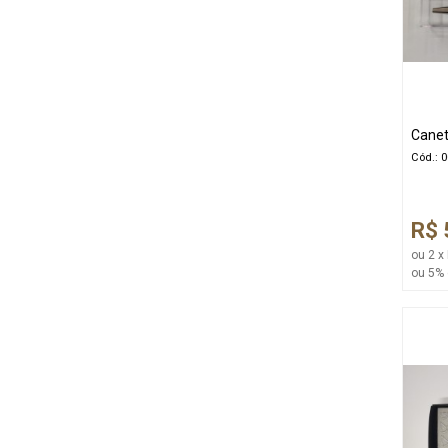
Canet
Cód.: 
R$ 
ou 2 x
ou 5% 