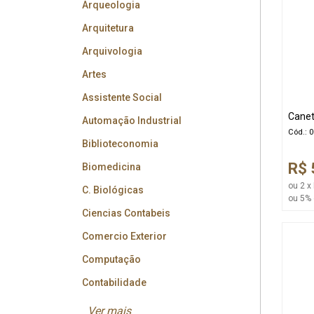
Arqueologia
Arquitetura
Arquivologia
Artes
Assistente Social
Canet
Automação Industrial
Cód.: 
Biblioteconomia
R$ 
Biomedicina
ou 2 x
C. Biológicas
ou 5% 
Ciencias Contabeis
Comercio Exterior
Computação
Contabilidade
Ver mais