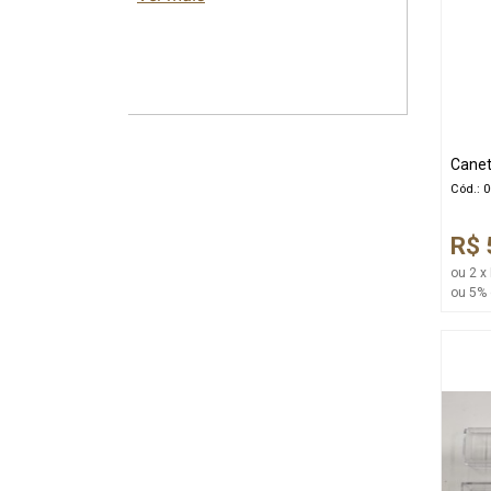
Canet
Cód.: 
R$ 
ou 2 x
ou 5% 