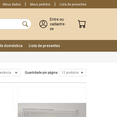
Meus dados
Meus pedidos
Lista de presentes
Entre ou
cadastre-
se
ade doméstica
Lista de presentes
Quantidade por página: