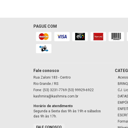
PAGUE COM
Fale conosco
CATEG
Rua Zaloni
183
- Centro
Acess
Rio Grande
/ RS
BRINQ
Fone: (53) 3231-7769 (53) 99929-6922
CJ. Li
kashmira@kashmira.com.br
DATAS
EMPÓ
Horário de atendimento
ENFEI
Segunda a Sexta das 9h às 19h e sábados
ESCRI
das 9h às 17h.
Forma
FALE CONOSCO
Móvei