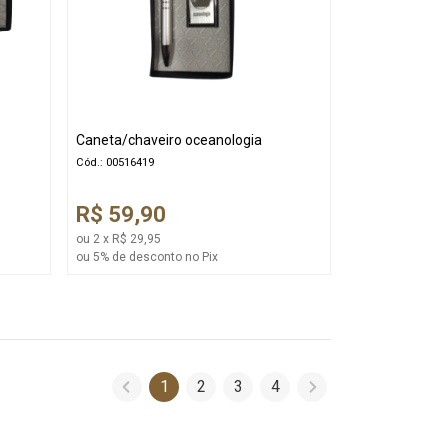
Caneta/chaveiro oceanologia
Cód.: 00516419
R$ 59,90
ou 2 x R$ 29,95
ou 5% de desconto no Pix
1
2
3
4