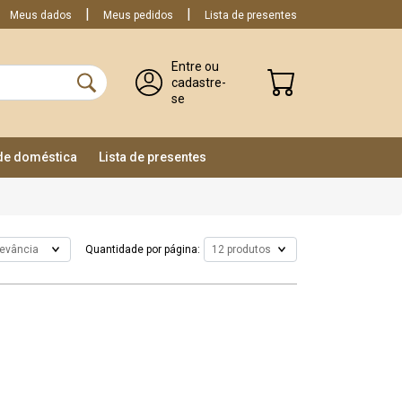
Meus dados
Meus pedidos
Lista de presentes
Entre ou
cadastre-
se
ade doméstica
Lista de presentes
Quantidade por página: