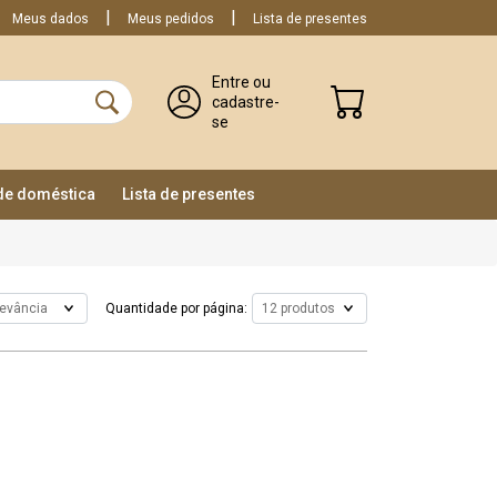
Meus dados
Meus pedidos
Lista de presentes
Entre ou
cadastre-
se
ade doméstica
Lista de presentes
Quantidade por página: