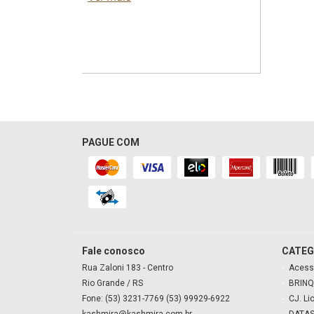
PAGUE COM
Fale conosco
CATEG
Rua Zaloni
183
- Centro
Acess
Rio Grande
/ RS
BRINQ
Fone: (53) 3231-7769 (53) 99929-6922
CJ. Li
kashmira@kashmira.com.br
DATAS