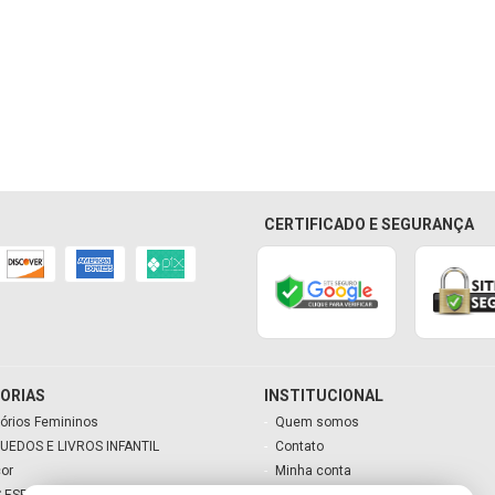
CERTIFICADO E SEGURANÇA
ORIAS
INSTITUCIONAL
órios Femininos
Quem somos
UEDOS E LIVROS INFANTIL
Contato
cor
Minha conta
 ESPECIAIS
Meu carrinho