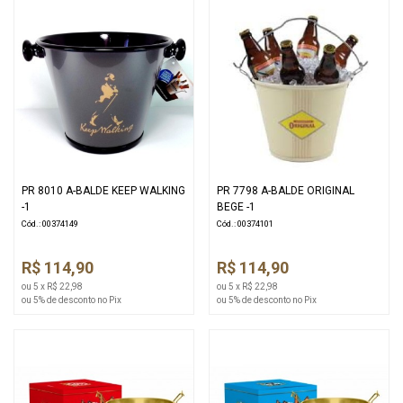
PR 8010 A-BALDE KEEP WALKING
PR 7798 A-BALDE ORIGINAL
-1
BEGE -1
Cód.: 00374149
Cód.: 00374101
R$ 114,90
R$ 114,90
ou 5 x R$ 22,98
ou 5 x R$ 22,98
ou 5% de desconto no Pix
ou 5% de desconto no Pix