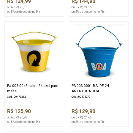
R$ 124,99
R$ 144,90
ou 6 x R$ 20,83
ou 6 x R$ 24,15
ou 5% de desconto no Pix
ou 5% de desconto no Pix
Pa.003.0045 balde 24 skol puro
PA.003.0001 BALDE 24
malte
ANTARTICA BOA
Cód.: 00473262
Cód.: 00473279
R$ 125,90
R$ 129,90
ou 6 x R$ 20,98
ou 6 x R$ 21,65
ou 5% de desconto no Pix
ou 5% de desconto no Pix