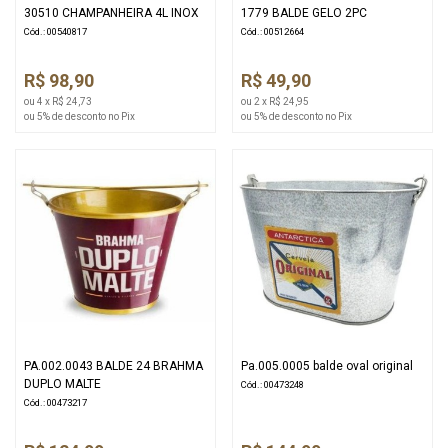
30510 CHAMPANHEIRA 4L INOX
1779 BALDE GELO 2PC
Cód.: 00540817
Cód.: 00512664
R$ 98,90
R$ 49,90
ou 4 x R$ 24,73
ou 2 x R$ 24,95
ou 5% de desconto no Pix
ou 5% de desconto no Pix
PA.002.0043 BALDE 24 BRAHMA
Pa.005.0005 balde oval original
DUPLO MALTE
Cód.: 00473248
Cód.: 00473217