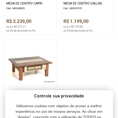
MESA DE CENTRO CAPRI
MESA DE CENTRO DALLAS
Cód.: KASH0083
Cód.: KASH1073
R$ 2.239,00
R$ 1.199,00
ou 6 x R$ 373,17
ou 6 x R$ 199,83
ou 5% de desconto no Pix
ou 5% de desconto no Pix
Controle sua privacidade
T348 MESA DE CENTRO
COLORIDA ( MÓVEL MADEIRA DE
Utilizamos cookies com objetivo de prover a melhor
DEMOLIÇÃO )
Cód.: KASH1075
experiência no uso de nossos serviços. Ao clicar em
“Aceitar”, concorda com a utilização de TODOS os