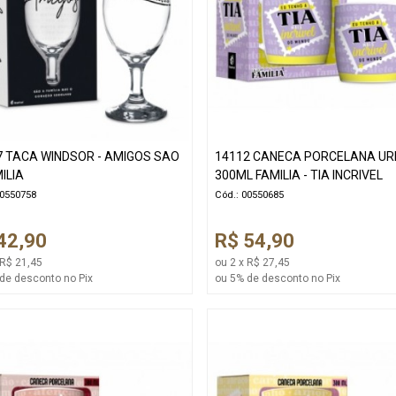
7 TACA WINDSOR - AMIGOS SAO
14112 CANECA PORCELANA U
ILIA
300ML FAMILIA - TIA INCRIVEL
00550758
Cód.: 00550685
42,90
R$ 54,90
 R$ 21,45
ou 2 x R$ 27,45
de desconto no Pix
ou 5% de desconto no Pix