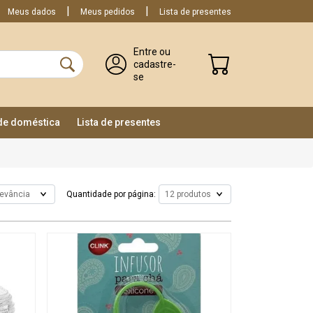
Meus dados
Meus pedidos
Lista de presentes
Entre ou
cadastre-
se
ade doméstica
Lista de presentes
Quantidade por página: