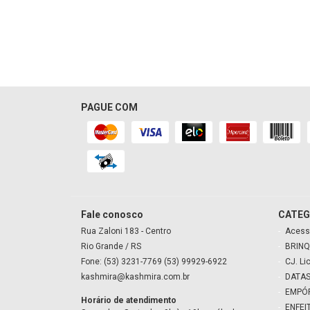
PAGUE COM
Fale conosco
CATEG
Rua Zaloni
183
- Centro
Acess
Rio Grande
/ RS
BRINQ
Fone: (53) 3231-7769 (53) 99929-6922
CJ. Li
kashmira@kashmira.com.br
DATAS
EMPÓ
Horário de atendimento
ENFEI