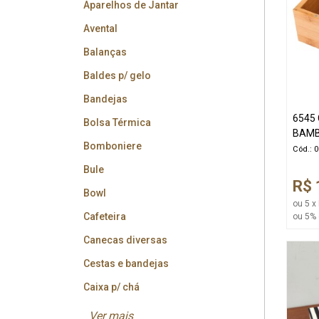
Aparelhos de Jantar
Avental
Balanças
Baldes p/ gelo
Bandejas
6545 
Bolsa Térmica
BAM
Bomboniere
Cód.: 
Bule
R$ 
Bowl
ou 5 x
Cafeteira
ou 5% 
Canecas diversas
Cestas e bandejas
Caixa p/ chá
Ver mais