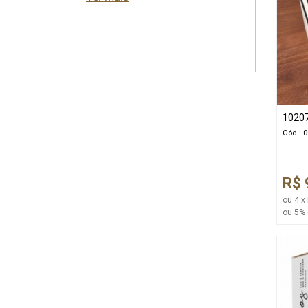
1020
Cód.: 
R$ 
ou 4 x
ou 5% 