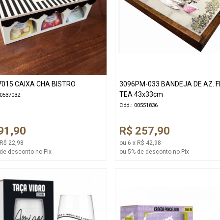
7015 CAIXA CHA BISTRO
3096PM-033 BANDEJA DE AZ. F
TEA 43x33cm
00537032
Cód.: 00551836
91,90
R$ 257,90
 R$ 22,98
ou 6 x R$ 42,98
de desconto no Pix
ou 5% de desconto no Pix