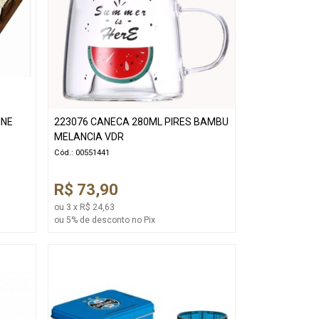
INE
223076 CANECA 280ML PIRES BAMBU
MELANCIA VDR
Cód.: 00551441
R$ 73,90
ou 3 x R$ 24,63
ou 5% de desconto no Pix