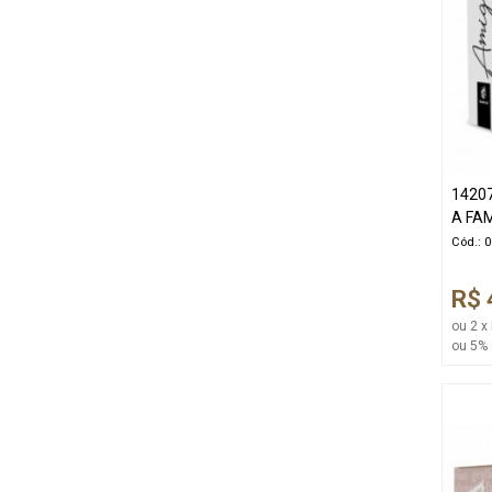
1420
A FAM
Cód.: 
R$ 
ou 2 x
ou 5% 