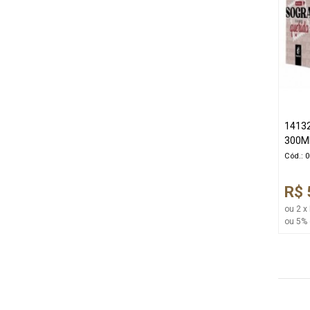
1413
300M
Cód.: 
R$ 
ou 2 x
ou 5% 