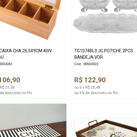
CAIXA CHA 26,5X9CM 4DIV
TG1074BL3 JG POTICHE 2PCS
BU
BANDEJA VDR
00553261
Cód.: 00553322
106,90
R$ 122,90
 R$ 21,38
ou 6 x R$ 20,48
de desconto no Pix
ou 5% de desconto no Pix