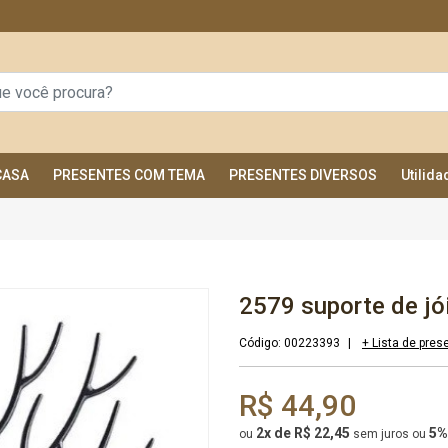
CASA
PRESENTES COM TEMA
PRESENTES DIVERSOS
Utilid
2579 suporte de jó
Código:
00223393
|
+ Lista de pres
R$ 44,90
2x de R$ 22,45
5%
ou
sem juros
ou