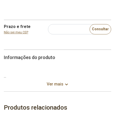
Prazo e frete
Consultar
Não sei meu CEP
Informações do produto
Banqueta Embaú
Ver mais
Produtos relacionados