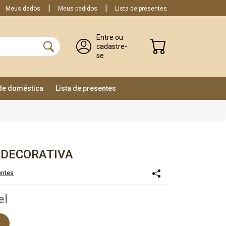
Meus dados
Meus pedidos
Lista de presentes
Entre ou
cadastre-
se
ade doméstica
Lista de presentes
 DECORATIVA
entes
el