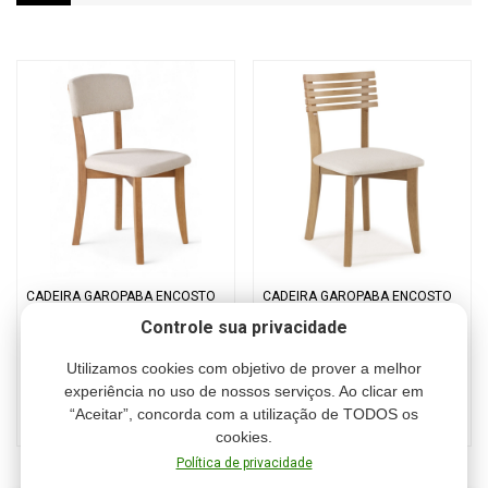
Tampos:
Tampo de Vidro Branco
,
Tampo de Vidro Fendi
Claro
,
Tampo de Vidro Preto
Madeira:
Amêndoa
,
Capuccino
,
Ébano Preto
,
Pinhão
,
Descrição:
CADEIRA GAROPABA ENCOSTO
CADEIRA GAROPABA ENCOSTO
ESTOFADO
RIPADO
Controle sua privacidade
Cód.: KASH0030
Cód.: KASH0043
Utilizamos cookies com objetivo de prover a melhor
R$ 622,00
R$ 542,00
experiência no uso de nossos serviços. Ao clicar em
“Aceitar”, concorda com a utilização de TODOS os
ou 6 x R$ 103,67
ou 6 x R$ 90,33
ou 5% de desconto no Pix
ou 5% de desconto no Pix
cookies.
Produzido em madeira de Tauari.
Política de privacidade
A76 x Ø135