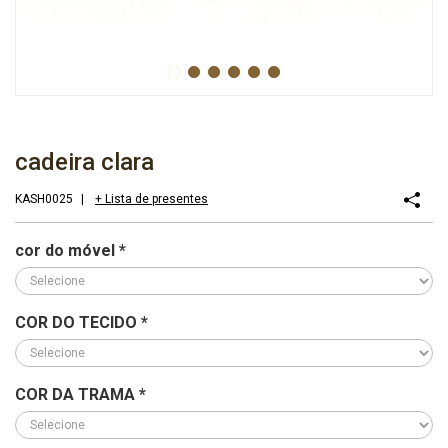
cadeira clara
KASH0025
|
+ Lista de presentes
cor do móvel
*
COR DO TECIDO
*
COR DA TRAMA
*