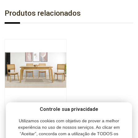
Produtos relacionados
Madeira:
Amêndoa
,
Capuccino
,
Ébano Preto
,
Pinhão
,
Descrição:
Mesa Vintage A76 x L90 x C160
Controle sua privacidade
Produzido em madeira de Tauari, assento estofado e encosto em
Cód.: KASH0006
tela sextavada.
Utilizamos cookies com objetivo de prover a melhor
A86 x L48 x P57
R$ 2.390,00
experiência no uso de nossos serviços. Ao clicar em
“Aceitar”, concorda com a utilização de TODOS os
ou 6 x R$ 398,33
ou 5% de desconto no Pix