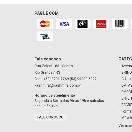
PAGUE COM
Fale conosco
CATEG
Rua Zaloni
183
- Centro
Acess
Rio Grande
/ RS
BRINQ
Fone: (53) 3231-7769 (53) 99929-6922
CJ. Li
kashmira@kashmira.com.br
DATAS
EMPÓ
Horário de atendimento
ENFEI
Segunda a Sexta das 9h às 19h e sábados
ESCRI
das 9h às 17h.
Forma
FALE CONOSCO
Móvei
Ver mai