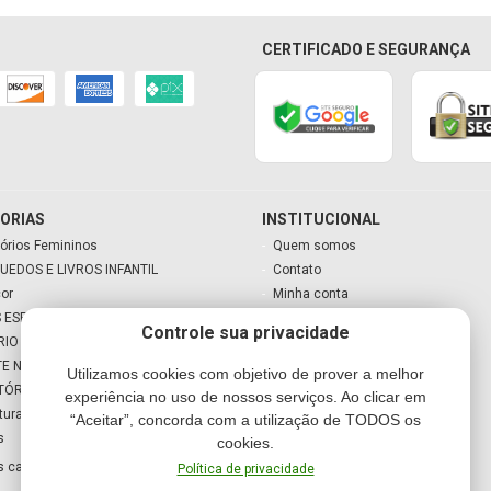
CERTIFICADO E SEGURANÇA
ORIAS
INSTITUCIONAL
órios Femininos
Quem somos
UEDOS E LIVROS INFANTIL
Contato
cor
Minha conta
 ESPECIAIS
Meu carrinho
Controle sua privacidade
RIO
TE NATAL
Utilizamos cookies com objetivo de prover a melhor
TÓRIO
experiência no uso de nossos serviços. Ao clicar em
tura
“Aceitar”, concorda com a utilização de TODOS os
s
cookies.
s categorias
Política de privacidade