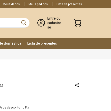
Meus dados
Meus pedidos
Lista de presentes
Entre ou
cadastre-
se
ade doméstica
Lista de presentes
tes
%
de desconto no Pix